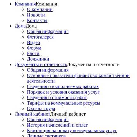
Компания
Компания
О компании
Новости
Контакты
Дома
Дома
Общая информация
Фотогалерея
Видео
Форум
Блоги
Должники
Документы и отчетность
Документы и отчетность
Общая информация
Основные показатели финансово-хозяйственной
деятельности
Сведения о выполняемых работах
Порядок и условия оказания услуг
Сведения о стоимости работ
Тарифы на коммунальные ресурсы
Охрана труда
Личный кабинет
Личный кабинет
Общая информация
История начислений и оплат
Квитанция на оплату коммунальных услуг
Данные счетчиков