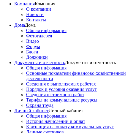
Компания
Компания
О компании
Новости
Контакты
Дома
Дома
Общая информация
Фотогалерея
Видео
Форум
Блоги
Должники
Документы и отчетность
Документы и отчетность
Общая информация
Основные показатели финансово-хозяйственной
деятельности
Сведения о выполняемых работах
Порядок и условия оказания услуг
Сведения о стоимости работ
Тарифы на коммунальные ресурсы
Охрана труда
Личный кабинет
Личный кабинет
Общая информация
История начислений и оплат
Квитанция на оплату коммунальных услуг
Данные счетчиков