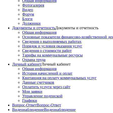
Общая информация
Фотогалерея
Видео
Форум
Блоги
Должники
Документы и отчетность
Документы и отчетность
Общая информация
Основные показатели финансово-хозяйственной де
Сведения о выполняемых работах
Порядок и условия оказания услуг
Сведения о стоимости работ
Тарифы на коммунальные ресурсы
Охрана труда
Личный кабинет
Личный кабинет
Общая информация
История начислений и оплат
Квитанция на оплату коммунальных услуг
Данные счетчиков
Оплатить услуги через сайт
Мои заявки
Управление подпиской
Графики
Вопрос-Ответ
Вопрос-Ответ
Видеонаблюдение
Видеонаблюдение