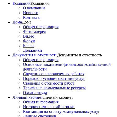
Компания
Компания
О компании
Новости
Контакты
Дома
Дома
Общая информация
Фотогалерея
Видео
Форум
Блоги
Должники
Документы и отчетность
Документы и отчетность
Общая информация
Основные показатели финансово-хозяйственной
деятельности
Сведения о выполняемых работах
Порядок и условия оказания услуг
Сведения о стоимости работ
Тарифы на коммунальные ресурсы
Охрана труда
Личный кабинет
Личный кабинет
Общая информация
История начислений и оплат
Квитанция на оплату коммунальных услуг
Данные счетчиков