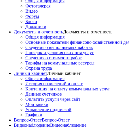
Общая информация
Фотогалерея
Видео
Форум
Блоги
Должники
Документы и отчетность
Документы и отчетность
Общая информация
Основные показатели финансово-хозяйственной де
Сведения о выполняемых работах
Порядок и условия оказания услуг
Сведения о стоимости работ
Тарифы на коммунальные ресурсы
Охрана труда
Личный кабинет
Личный кабинет
Общая информация
История начислений и оплат
Квитанция на оплату коммунальных услуг
Данные счетчиков
Оплатить услуги через сайт
Мои заявки
Управление подпиской
Графики
Вопрос-Ответ
Вопрос-Ответ
Видеонаблюдение
Видеонаблюдение