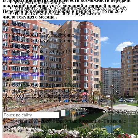
В личных кабинетах жителей есть возможность передачи
Распечатать квитанцию
показаний приборов учета холодной и горячей воды.
Отправить заявку в аварийно-диспетчерскую службу
Передача показаний возможна в период с 15-го по 26-е
Написать в книгу жалоб и предложений
число текущего месяца .
Контакты
Диспетчерская
+7 (4967) 65-98-17 Круглосуточно
+7 (499) 673-33-00 Круглосуточно
Главный бухгалтер
+7 (4967) 58-05-08 с 8:00 до 17:00
bux_rodniki@mail.ru
Директор УК
+7 (4967) 58-05-08 с 8:00 до 17:00
bux_rodniki@mail.ru
Касса
+7 (4967) 58-05-00 с 8.00 до 17.00,
вт. с 9.00 до 18.00 - обед с 13.00 до 14.00;
сб. с 10.00 до 15.00 - без перерыва.
© Copyright 2009–2026.
Разработка: Компания «Тиражные
решения 1С-Рарус»