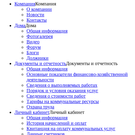
Компания
Компания
О компании
Новости
Контакты
Дома
Дома
Общая информация
Фотогалерея
Видео
Форум
Блоги
Должники
Документы и отчетность
Документы и отчетность
Общая информация
Основные показатели финансово-хозяйственной
деятельности
Сведения о выполняемых работах
Порядок и условия оказания услуг
Сведения о стоимости работ
Тарифы на коммунальные ресурсы
Охрана труда
Личный кабинет
Личный кабинет
Общая информация
История начислений и оплат
Квитанция на оплату коммунальных услуг
Данные счетчиков