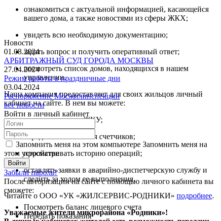
ознакомиться с актуальной информацией, касающейся
вашего дома, а также новостями из сферы ЖКХ;
увидеть всю необходимую документацию;
Новости
01.08.2024
задать вопрос и получить оперативный ответ;
АРБИТРАЖНЫЙ СУД ГОРОДА МОСКВЫ
посмотреть список домов, находящихся в нашем
27.04.2024
управлении.
Режим работы в праздничные дни
03.04.2024
Наша компания предоставляет для своих жильцов личный
Распоряжение Мосжилинспекции
кабинет на сайте. В нем вы можете:
все новости
Войти в личный кабинет
оплачивать счета ЖКУ;
передавать показания счетчиков;
Запомнить меня на этом компьютере
Запомнить меня на
этом устройстве
просматривать историю операций;
оставлять заявки в аварийно-диспетчерскую службу и
Забыли пароль?
следить за ходом ее выполнения.
После авторизации на сайте с помощью личного кабинета вы
сможете:
Читайте о ООО «УК «ЖИЛСЕРВИС-РОДНИКИ»
подробнее
.
Посмотреть баланс лицевого счета
Уважаемые жители микрорайона «Родники»!
Передать показания