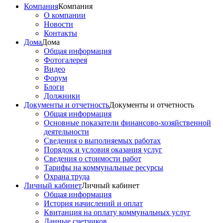
Компания
Компания
О компании
Новости
Контакты
Дома
Дома
Общая информация
Фотогалерея
Видео
Форум
Блоги
Должники
Документы и отчетность
Документы и отчетность
Общая информация
Основные показатели финансово-хозяйственной
деятельности
Сведения о выполняемых работах
Порядок и условия оказания услуг
Сведения о стоимости работ
Тарифы на коммунальные ресурсы
Охрана труда
Личный кабинет
Личный кабинет
Общая информация
История начислений и оплат
Квитанция на оплату коммунальных услуг
Данные счетчиков