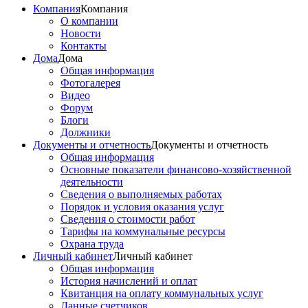
Компания
Компания
О компании
Новости
Контакты
Дома
Дома
Общая информация
Фотогалерея
Видео
Форум
Блоги
Должники
Документы и отчетность
Документы и отчетность
Общая информация
Основные показатели финансово-хозяйственной
деятельности
Сведения о выполняемых работах
Порядок и условия оказания услуг
Сведения о стоимости работ
Тарифы на коммунальные ресурсы
Охрана труда
Личный кабинет
Личный кабинет
Общая информация
История начислений и оплат
Квитанция на оплату коммунальных услуг
Данные счетчиков