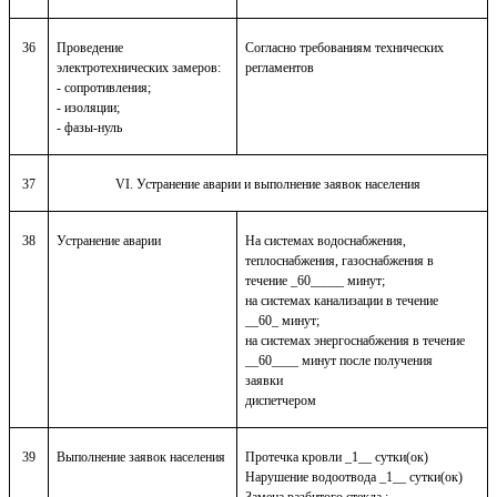
36
Проведение
Согласно требованиям технических
электротехнических замеров:
регламентов
- сопротивления;
- изоляции;
- фазы-нуль
37
VI. Устранение аварии и выполнение заявок населения
38
Устранение аварии
На системах водоснабжения,
теплоснабжения, газоснабжения в
течение _60_____ минут;
на системах канализации в течение
__60_ минут;
на системах энергоснабжения в течение
__60____ минут после получения
заявки
диспетчером
39
Выполнение заявок населения
Протечка кровли _1__ сутки(ок)
Нарушение водоотвода _1__ сутки(ок)