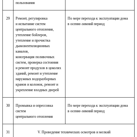
пользования
29
Ремонт, регулировка
По мере перехода к эксплуатации дома
и испытание систем
в осенне-зимний период
центрального отопления,
утепление бойлеров,
утепление и прочистка
дымовентиляционных
каналов,
консервация поливочных
систем, проверка состояния
и ремонт продухов в цоколях
зданий, ремонт и утепление
наружных водоразборных
кранов и колонок, ремонт и
укрепление входных дверей
30
Промывка и опрессовка
По мере перехода к эксплуатации дома
систем
в осенне-зимний период
центрального отопления
31
V. Проведение технических осмотров и мелкий