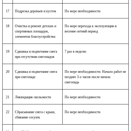
17
Подрезка деревьев и кустов
По мере необходимости
18
Очистка и ремонт детских и
По мере перехода к эксплуатации в
спортивных площадок,
весенне-летний период
элементов благоустройства
19
Сдвижка и подметание снега
7 раз в неделю
при отсутствии снегопадов
20
Сдвижка и подметание снега
По мере необходимости. Начало работ не
при снегопаде
позднее 3-х часов после начала
снегопада
21
Ликвидация скользкости
По мере необходимости
22
Сбрасывание снега с крыш,
По мере необходимости
сбивание сосулек