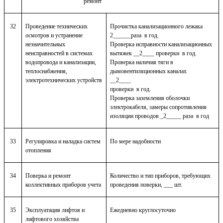
ремонт
32
Проведение технических
Прочистка канализационного лежака
осмотров и устранение
2______раза
в год.
незначительных
Проверка исправности канализационных
неисправностей в системах
вытяжек __2____ проверки
в год.
водопровода и канализации,
Проверка наличия тяги в
теплоснабжения,
дымовентиляционных каналах
электротехнических устройств
__2____
проверки
в год.
Проверка заземления оболочки
электрокабеля, замеры сопротивления
изоляции проводов _2_____ раза
в год
33
Регулировка и наладка систем
По мере надобности
отопления
34
Поверка и ремонт
Количество и тип приборов, требующих
коллективных приборов учета
проведения поверки, ___ шт.
35
Эксплуатация лифтов и
Ежедневно круглосуточно
лифтового хозяйства