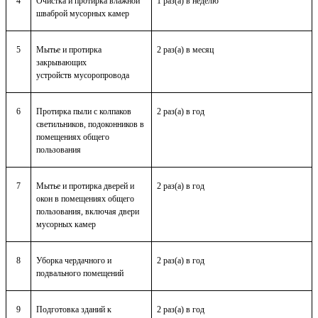
4
Очистка и протирка влажной
1 раз(а) в неделю
шваброй мусорных камер
5
Мытье и протирка
2 раз(а) в месяц
закрывающих
устройств мусоропровода
6
Протирка пыли с колпаков
2 раз(а) в год
светильников, подоконников в
помещениях общего
пользования
7
Мытье и протирка дверей и
2 раз(а) в год
окон в помещениях общего
пользования, включая двери
мусорных камер
8
Уборка чердачного и
2 раз(а) в год
подвального помещений
9
Подготовка зданий к
2 раз(а) в год