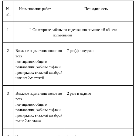
N
Наименование работ
Периодичность
п/п
1
I. Санитарные работы по содержанию помещений общего
пользования
2
Влажное подметание полов во
7 раз(а) в неделю
всех
помещениях общего
пользования, кабины лифта и
протирка их влажной шваброй
нижних 2-х этажей
3
Влажное подметание полов во
2 раза в неделю
всех
помещениях общего
пользования, кабины лифта и
протирка их влажной шваброй
выше 2-го этажа