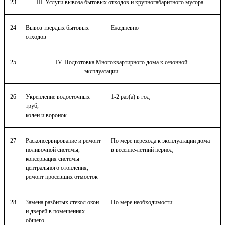
23
III. Услуги вывоза бытовых отходов и крупногабаритного мусора
24
Вывоз твердых бытовых
Ежедневно
отходов
25
IV. Подготовка Многоквартирного дома к сезонной
эксплуатации
26
Укрепление водосточных
1-2 раз(а) в год
труб,
колен и воронок
27
Расконсервирование и ремонт
По мере перехода к эксплуатации дома
поливочной системы,
в весенне-летний период
консервация системы
центрального отопления,
ремонт просевших отмосток
28
Замена разбитых стекол окон
По мере необходимости
и дверей в помещениях
общего