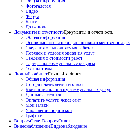
Общая информация
Фотогалерея
Видео
Форум
Блоги
Должники
Документы и отчетность
Документы и отчетность
Общая информация
Основные показатели финансово-хозяйственной де
Сведения о выполняемых работах
Порядок и условия оказания услуг
Сведения о стоимости работ
Тарифы на коммунальные ресурсы
Охрана труда
Личный кабинет
Личный кабинет
Общая информация
История начислений и оплат
Квитанция на оплату коммунальных услуг
Данные счетчиков
Оплатить услуги через сайт
Мои заявки
Управление подпиской
Графики
Вопрос-Ответ
Вопрос-Ответ
Видеонаблюдение
Видеонаблюдение