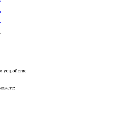
.
.
.
м устройстве
можете: